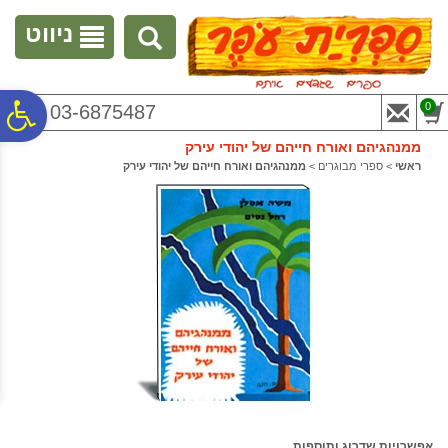
לתפריט
לתוכן
לתפריט
אתר
המרכזי
נגישות
ניווט
פ
0
03-6875487
ממנהגיהם ואורח חייהם של יהודי עירק
סר
ראשי
>
ספרי מבוגרים
>
ממנהגיהם ואורח חייהם של יהודי עירק
נג
אפשרויות שדרוג ותוספות