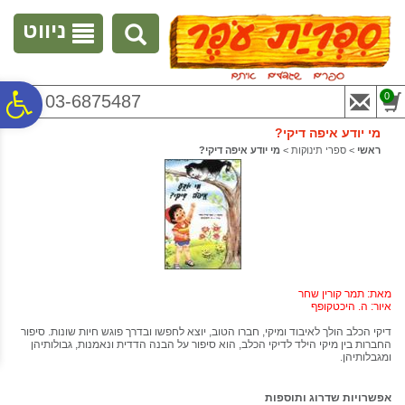
לתפריט
לתוכן
לתפריט
אתר
המרכזי
נגישות
ניווט
פ
0
03-6875487
מי יודע איפה דיקי?
סר
ראשי
>
ספרי תינוקות
>
מי יודע איפה דיקי?
נג
מאת: תמר קורין שחר
איור: ה. היכטקופף
דיקי הכלב הולך לאיבוד ומיקי, חברו הטוב, יוצא לחפשו ובדרך פוגש חיות שונות. סיפור
החברות בין מיקי הילד לדיקי הכלב, הוא סיפור על הבנה הדדית ונאמנות, גבולותיהן
ומגבלותיהן.
אפשרויות שדרוג ותוספות