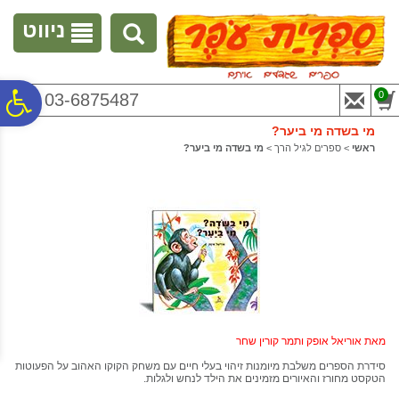
לתפריט
לתוכן
לתפריט
אתר
המרכזי
נגישות
ניווט
פ
0
03-6875487
מי בשדה מי ביער?
סר
ראשי
>
ספרים לגיל הרך
>
מי בשדה מי ביער?
נג
מאת אוריאל אופק ותמר קורין שחר
סידרת הספרים משלבת מיומנות זיהוי בעלי חיים עם משחק הקוקו האהוב על הפעוטות
הטקסט מחורז והאיורים מזמינים את הילד לנחש ולגלות.