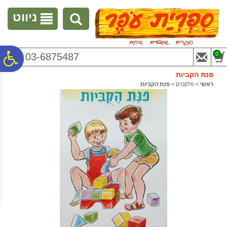
לתפריט
לתוכן
לתפריט
אתר
המרכזי
נגישות
ניווט
פ
0
03-6875487
פנת הקביות
סר
ראשי
>
פלקטים
>
פנת הקביות
נג