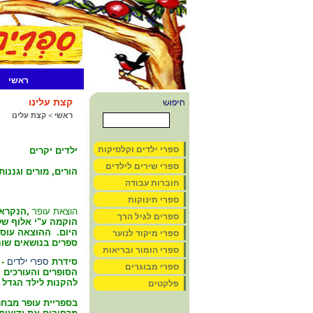
ראשי
קצת עלינו
ראשי
>
קצת עלינו
ספרי ילדים וקלסיקות
ילדים יקרים
ספרי שירים לילדים
הורים, מורים וגננות
חוברות עבודה
ספרי תינוקות
הוצאת עופר
ספרים לגיל הרך
הוקמה ע"י אלוף של
היום.
ההוצאה עוסק
ספרי מיקוד לנוער
ספרים בנושאים שונ
ספרי הומור ובריאות
סידרת
ספרי ילדים
- 
ספרי מבוגרים
הסופרים והעורכים 
להקנות לילד הגדל 
פלקטים
בספריית עופר מבחר