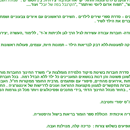
ו ומקנים לו מיומנות והרגלי קריאה וכתיבה יצירתית. בין הספרים :"
שמלת השבת
", "תפוח אדום ל
יוסי
ואיתמר" ,"
הקרנבל בפה של יובל
" ועוד....
ים – סדרת ספרי שירים לילדים . השירים הראשונים עם איורים צבעוניים ושמחי
רים את הילד לשיר .
ה- חוברות עבודה עשירות לגיל הרך לגן ולכיתות א'-ד' , ללימוד ,העשרה ,יציר
קה לפעוטות-ללא דבק לבריאות הילד – תמונות חיות, עצמים, פעולות ראשונות 
 סדרת חוברות בשיטת מיקוד הלמידה מומלצות ע"י משרד החינוך החוברות מות
שונן פשוטה והן דנות בנושאים המעניינים כל ילד ללא הבדל רמה.
בכל חוברת 
חות ,אירועים מהחיים, סיפורי עם ופתגמים .מרבית החומר ממקורות חז"ל. העבוד
וברות מתקשרים למגוון מקצועות ההוראה ועונים לדרישות של אינטגרציה . החו
, בחוזר מנהל החינוך הדתי ,בידי מחנכים ופסיכולוגים ויותר מכל הן גורמות 
"ס יסודי וחטיבה.
יה איכותית
הכוללת ספר הומור בריאות בישול והיסטוריה.
ופיעים בשלוש צורות :
כריכה קלה, מנוילנת ועבה.