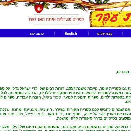
|
|
|
קצת עלינו
English
כתוב לנו
 נכבדים,
,הנקראת גם ספריית עופר, קיימת משנת 1957. דורות רבים של ילדי ישרא
מה כמענה לספרות ישראלית איכותית ומקורית לילדים, הנגישה ומתאימה לכל כ
ת בספרות ילדים. ספרות חינוכית לנוער,
ספרי בישול
, חוברות עבודה, ספרים לתי
ים.
אנו שמחים להגיש לכם ספריה מקורית עשירה, חינוכית, מעניינת ומהנה, שנכתב
העבריים בארץ
כ
אוריאל אופק
, יוסף חנני
, דויד פאר,
יצחק דמיאל
,
אהוד מנור
ועוד
מושגים בסיסיים בדרך סיפורית קלה ומושכת.
 גדול של ספרים בנושאים רבים ומגוונים ,המפתחים את דמיונו של הילד מעשי