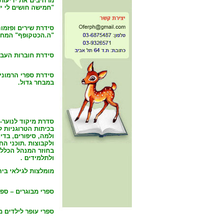
מרחיבים את ידיעותי
"חמישה חושים לי יש
סידרת שירים ופזמונ
"ה.הכטקופף" ה
מחב
סידרת חוברות העבוד
סידרת ספרי הרמוני
במבחר גדול.
סדרת מיקוד לנוער-
בכיתות הטרוגניות ל
ולמה, סיפורים, בדי
ולקבוצות .תוכני הח
בחוזר המנהל הכללי 
ולתלמידים .
מומלצות לגילאי ביה
ספרי מבוגרים – ספר
ספרי עופר לילדים מ