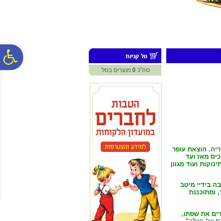
לתפריט
לתוכן
לתפריט
אתר
המרכזי
נגישות
פ
סה"כ
0
מוצרים בסל
סר
נג
ל גדלו על ספריה. הוצאת עופר
יס מאז ועד
נוקות ועוד מגוון
ה בידיי מיטב
,
ומתוכננת
רים את שפתו,