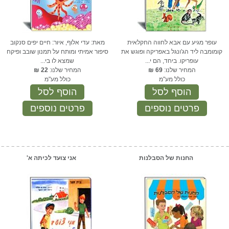
עופר מגיע עם אבא לחווה החקלאית
מאת: עדי אלוף, איור: חיים יפים סנקוב
קומומבה ליד הג'ונגל באפריקה ופוגש את
סיפור אמיתי ומותח על תמנון שובב ופיקח
עופריקו. ביחד, הם י...
שמצא לו בי...
המחיר שלנו:
69
₪
המחיר שלנו:
22
₪
כולל מע"מ
כולל מע"מ
הוסף לסל
הוסף לסל
פרטים נוספים
פרטים נוספים
החנות של הסבלנות
אני צועד לכיתה א'