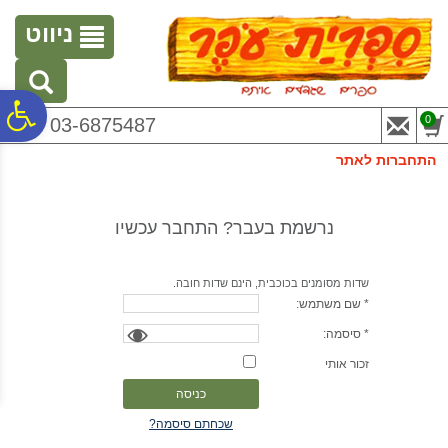
לתפריט
לתוכן
לתפריט
אתר
המרכזי
נגישות
ניווט
פ
0
03-6875487
התחברות לאתר
סר
נרשמת בעבר? התחבר עכשיו
נג
שדות מסומנים בכוכבית, הינם שדות חובה.
* שם משתמש:
* סיסמה:
זכור אותי
שכחתם סיסמה?