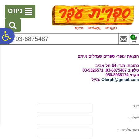
לתפריט
לתוכן
לתפריט
אתר
המרכזי
נגישות
ניווט
פ
0
03-6875487
סר
הוצאת עופר- ספרים שגדלים איתם
כתובת: ת.ד. 64 תל אביב
טלפון: 03-6875487, 03-9326571
נג
פקס: 050-8968134
Oferph@gmail.com
מייל:
שם:
*טלפון:
דואר אלקטרוני: