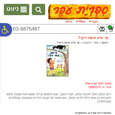
לתפריט
לתוכן
לתפריט
אתר
המרכזי
נגישות
ניווט
פ
0
03-6875487
מי יודע איפה דיקי?
סר
ראשי
>
ספרי תינוקות
>
מי יודע איפה דיקי?
נג
מאת: תמר קורין שחר
איור: ה. היכטקופף
דיקי הכלב הולך לאיבוד ומיקי, חברו הטוב, יוצא לחפשו ובדרך פוגש חיות שונות. סיפור
החברות בין מיקי הילד לדיקי הכלב, הוא סיפור על הבנה הדדית ונאמנות, גבולותיהן
ומגבלותיהן.
אפשרויות שדרוג ותוספות