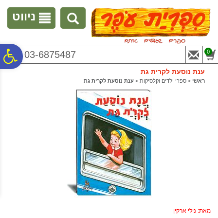
לתפריט
לתוכן
לתפריט
אתר
המרכזי
נגישות
ניווט
פ
0
03-6875487
ענת נוסעת לקרית גת
סר
ראשי
>
ספרי ילדים וקלסיקות
>
ענת נוסעת לקרית גת
נג
מאת: נילי ארקין