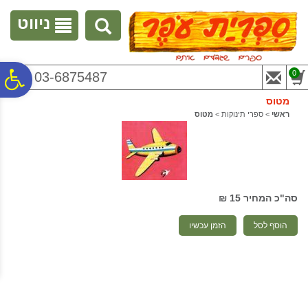
לתפריט
לתוכן
לתפריט
אתר
המרכזי
נגישות
ניווט
פ
0
03-6875487
מטוס
סר
ראשי
>
ספרי תינוקות
>
מטוס
נג
סה"כ המחיר
15 ₪
הוסף לסל
הזמן עכשיו