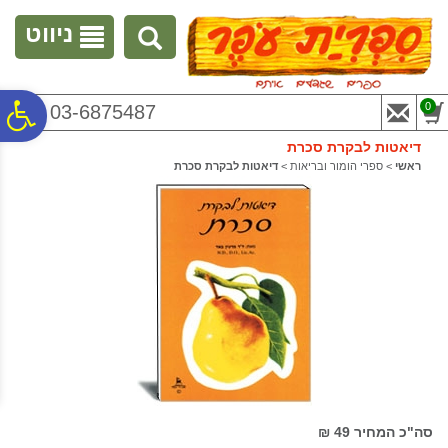
לתפריט
לתוכן
לתפריט
אתר
המרכזי
נגישות
ניווט
פ
0
03-6875487
דיאטות לבקרת סכרת
סר
ראשי
>
ספרי הומור ובריאות
>
דיאטות לבקרת סכרת
נג
סה"כ המחיר
49 ₪