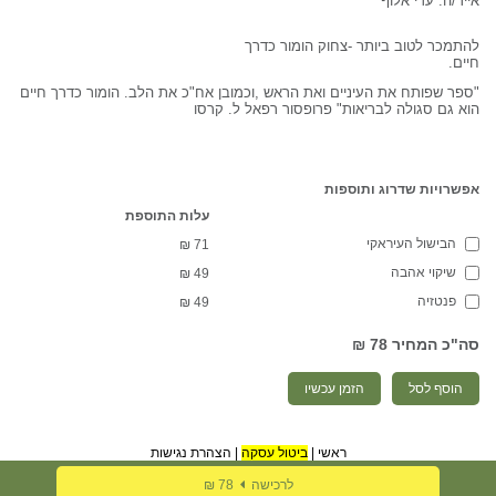
אייר/ה: עדי אלוף
להתמכר לטוב ביותר -צחוק הומור כדרך
חיים.
"ספר שפותח את העיניים ואת הראש ,וכמובן אח"כ את הלב. הומור כדרך חיים
הוא גם סגולה לבריאות" פרופסור רפאל ל. קרסו
אפשרויות שדרוג ותוספות
עלות התוספת
הבישול העיראקי
₪
71
שיקוי אהבה
₪
49
פנטזיה
₪
49
סה"כ המחיר
78 ₪
הוסף לסל
הזמן עכשיו
ראשי
|
ביטול עסקה
|
הצהרת נגישות
לרכישה
78 ₪