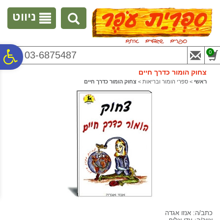
לתפריט
לתוכן
לתפריט
אתר
המרכזי
נגישות
ניווט
פ
0
03-6875487
צחוק הומור כדרך חיים
סר
ראשי
>
ספרי הומור ובריאות
>
צחוק הומור כדרך חיים
נג
כתב/ה: אנזו אגדה