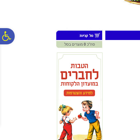
לתפריט
לתוכן
לתפריט
אתר
המרכזי
נגישות
פ
סה"כ
0
מוצרים בסל
סר
נג