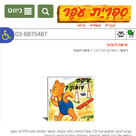
לתפריט
לתוכן
לתפריט
אתר
המרכזי
נגישות
ניווט
פ
0
03-6875487
איפה דובוני
סר
ראשי
>
ספרים לגיל הרך
>
איפה דובוני
נג
אבא דובוני מחפש את ילדו אצל החיות הלא נכונות. סיפור המתח הזה לילדים הופך
בסופו של דבר לספר הרדמה, כשכולם הולכים לישון בבטחה.