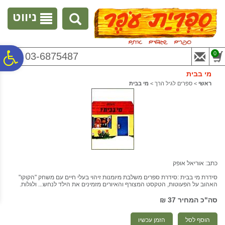
לתפריט
לתוכן
לתפריט
אתר
המרכזי
נגישות
ניווט
פ
0
03-6875487
מי בבית
סר
ראשי
>
ספרים לגיל הרך
>
מי בבית
נג
כתב: אוריאל אופק
סידרת מי בבית :סידרת ספרים משלבת מיומנות זיהוי בעלי חיים עם משחק "הקוקו"
האהוב על הפעוטות, הטקסט המצורף והאיורים מזמינים את הילד לנחש... ולגלות.
סה"כ המחיר
37 ₪
הוסף לסל
הזמן עכשיו