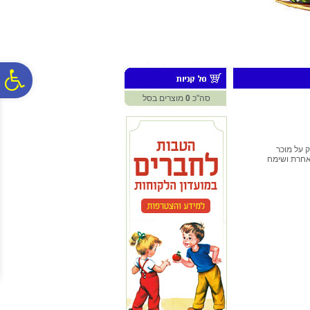
לתפריט
לתוכן
לתפריט
אתר
המרכזי
נגישות
פ
סה"כ
0
מוצרים בסל
סר
 על מוכר
 אחרת ושימח
נג