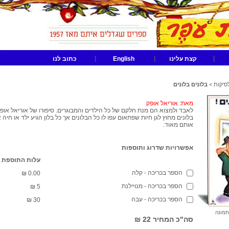
|
|
|
קצת עלינו
English
כתוב לנו
סיקות
>
בלונים בלונים
מאת: אוריאל אופק
לאבד ולמצוא הם מנת חלקם של כל הילדים והמבוגרים. סיפורו של אוריאל אופק
בלונים מחוץ לגן חיות שפתאום עפו לו כל הבלונים אך כל בלון הגיע ילד או חיה
אותם מאוד.
אפשרויות שדרוג ותוספות
עלות התוספת
הספר בכריכה - קלה
₪
0.00
הספר בכריכה - מנויילנת
₪
5
הספר בכריכה - עבה
₪
30
תמונה
סה"כ המחיר
22 ₪