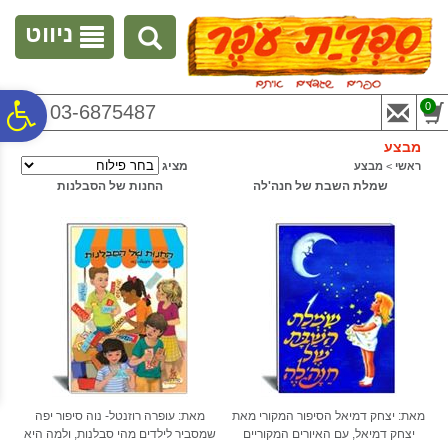
לתפריט
לתוכן
לתפריט
אתר
המרכזי
נגישות
ניווט
פ
0
03-6875487
מבצע
סר
מציג
ראשי
>
מבצע
שמלת השבת של חנה'לה
החנות של הסבלנות
נג
מאת: יצחק דמיאל הסיפור המקורי מאת
מאת: עופרה רוזנטל- נוה סיפור יפה
יצחק דמיאל, עם האיורים המקוריים
שמסביר לילדים מהי סבלנות, ולמה היא