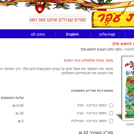
|
|
|
קצת עלינו
English
כתוב לנו
ם לחפש מלך
סיקות
>
הלוך הלכו העצים לחפש מלך
מאת: נואית אלמוזלינו ורמי רחמים
סיפור יפה המספר את משל יותם על עצים המבקשים‎ להם מ
את העצים את תכונותיהם ותועלתם.
אפשרויות שדרוג ותוספות
עלות התוספת
הספר בכריכה - קלה
₪
0.00
הספר בכריכה - עבה
₪
30
הספר בכריכה - מנויילנת
₪
5
תמונה
סה"כ המחיר
22 ₪