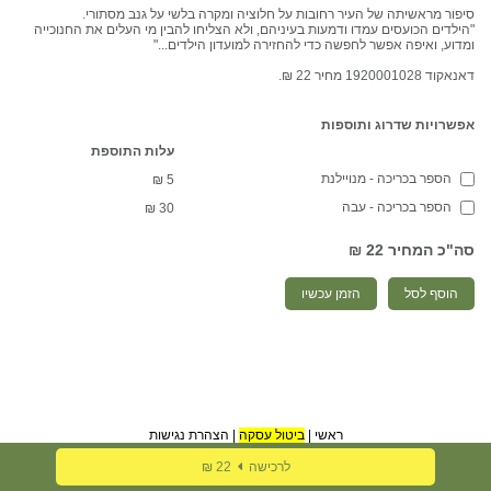
סיפור מראשיתה של העיר רחובות על חלוציה ומקרה בלשי על גנב מסתורי.
"הילדים הכועסים עמדו ודמעות בעיניהם, ולא הצליחו להבין מי העלים את החנוכייה
ומדוע, ואיפה אפשר לחפשה כדי להחזירה למועדון הילדים..."
דאנאקוד 1920001028 מחיר 22 ₪.
אפשרויות שדרוג ותוספות
עלות התוספת
הספר בכריכה - מנויילנת
₪
5
הספר בכריכה - עבה
₪
30
סה"כ המחיר
22 ₪
הוסף לסל
הזמן עכשיו
ראשי
|
ביטול עסקה
|
הצהרת נגישות
לרכישה
22 ₪