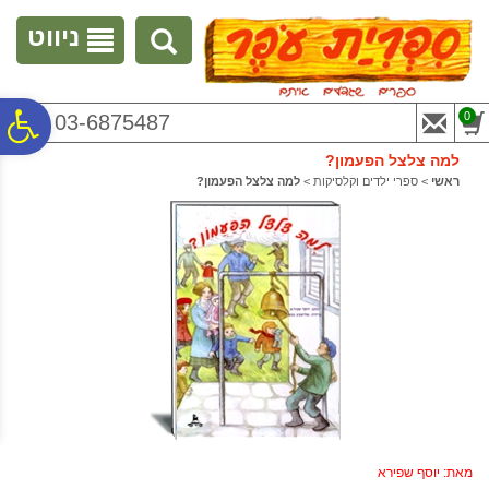
לתפריט
לתוכן
לתפריט
אתר
המרכזי
נגישות
ניווט
פ
0
03-6875487
למה צלצל הפעמון?
סר
ראשי
>
ספרי ילדים וקלסיקות
>
למה צלצל הפעמון?
נג
מאת: יוסף שפירא