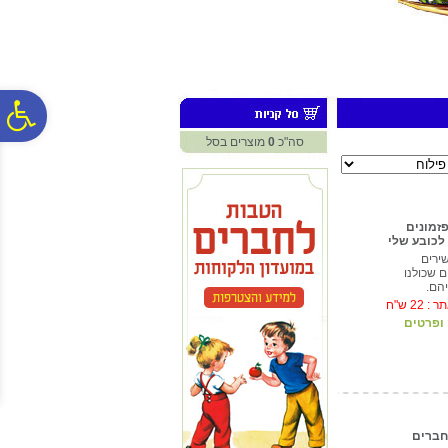
לתפריט
לתוכן
לתפריט
אתר
המרכזי
נגישות
פ
סה"כ
0
מוצרים בסל
סר
פזמונים
נג
 לכובע שלי
ירים
 שכולנו
יהם.
תר :
22
ש"ח
ופרטים
חברים