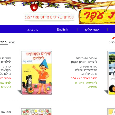
|
|
|
קצת עלינו
English
כתוב לנו
ים
מציג
לדים
שירים ופזמונים
שירים ו
לילדים- יונתן הקטן
לילדים-
סדרת השירים
סדרת הש
הקלאסיים שכולנו
הקלאסיים
גדלנו עליהם.
גדלנו על
מחיר באתר :
22
ש"ח
מחיר בא
לרכישה ופרטים
לרכישה 
נוספים
נוספים
חמישה 