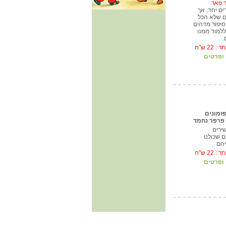
 פאר
ים יחד, אך
ם שלא הכל
יפור מדהים
למוד ממנו
.
תר :
22
ש"ח
ופרטים
פזמונים
 פרפר נחמד
ירים
 שכולנו
יהם
תר :
22
ש"ח
ופרטים