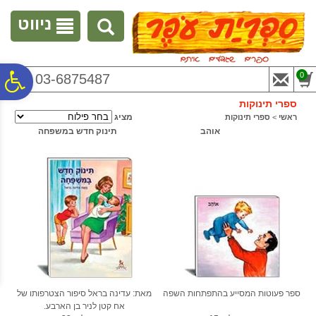
לתפריט
לתוכן
לתפריט
אתר
המרכזי
נגישות
ניווט
פ
0
03-6875487
ספרי תינוקות
סר
מציג
ראשי
>
ספרי תינוקות
אוהב
תינוק חדש במשפחה
נג
ספר פעוטות המסייע בהתפתחות השפה
מאת: עדינה בראל סיפור הצטרפותו של
אח קטן לניר בן הארבע.